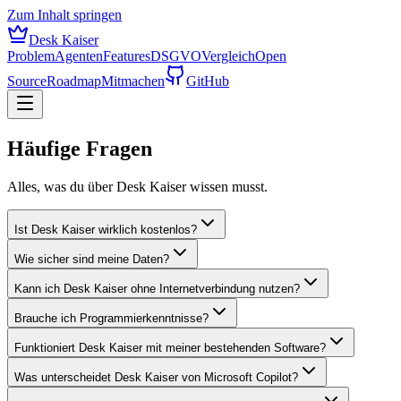
Zum Inhalt springen
Desk Kaiser
Problem
Agenten
Features
DSGVO
Vergleich
Open
Source
Roadmap
Mitmachen
GitHub
Häufige Fragen
Alles, was du über Desk Kaiser wissen musst.
Ist Desk Kaiser wirklich kostenlos?
Wie sicher sind meine Daten?
Kann ich Desk Kaiser ohne Internetverbindung nutzen?
Brauche ich Programmierkenntnisse?
Funktioniert Desk Kaiser mit meiner bestehenden Software?
Was unterscheidet Desk Kaiser von Microsoft Copilot?