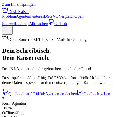
Zum Inhalt springen
Desk Kaiser
Problem
Agenten
Features
DSGVO
Vergleich
Open
Source
Roadmap
Mitmachen
GitHub
Open Source · MIT-Lizenz · Made in Germany
Dein Schreibtisch.
Dein Kaiserreich.
Drei KI-Agenten, die dir gehorchen – nicht der Cloud.
Desktop-first, offline-fähig, DSGVO-konform. Volle Hoheit über
deine Daten – speziell für den deutschsprachigen Raum entwickelt.
Quellcode auf GitHub
Agenten entdecken
Feedback geben
3
Kern-Agenten
100%
Offline-fähig