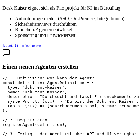
Desk Kaiser eignet sich als Pilotprojekt für KI im Büroalltag.
Anforderungen teilen (SSO, On-Premise, Integrationen)
Sicherheitsreviews durchführen
Branchen-Agenten entwickeln
Sponsoring und Entwicklerzeit
Kontakt aufnehmen
Einen neuen Agenten erstellen
// 1. Definition: Was kann der Agent?

const definition: AgentDefinition = {

  type: "dokument-kaiser",

  name: "Dokument Kaiser",

  description: "Durchsucht und fasst Firmendokumente zu
  systemPrompt: (ctx) => "Du bist der Dokument Kaiser .
  tools: (ctx) => [searchDocumentsTool, summarizeDocume
};

// 2. Registrieren

registerAgent(definition);

// 3. Fertig – der Agent ist über API und UI verfügbar