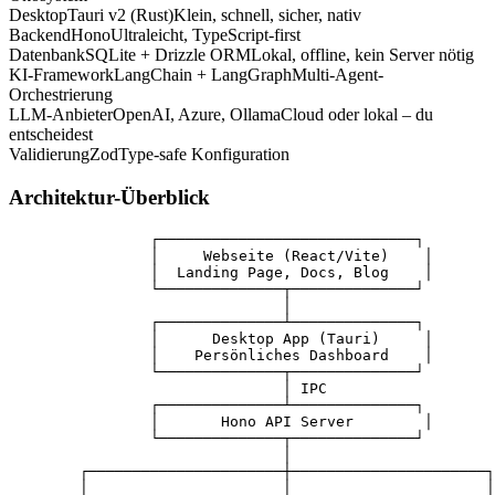
Desktop
Tauri v2 (Rust)
Klein, schnell, sicher, nativ
Backend
Hono
Ultraleicht, TypeScript-first
Datenbank
SQLite + Drizzle ORM
Lokal, offline, kein Server nötig
KI-Framework
LangChain + LangGraph
Multi-Agent-
Orchestrierung
LLM-Anbieter
OpenAI, Azure, Ollama
Cloud oder lokal – du
entscheidest
Validierung
Zod
Type-safe Konfiguration
Architektur-Überblick
                ┌─────────────────────────────┐

                │     Webseite (React/Vite)    │

                │  Landing Page, Docs, Blog    │

                └──────────────┬──────────────┘

                               │

                ┌──────────────┴──────────────┐

                │      Desktop App (Tauri)     │

                │    Persönliches Dashboard    │

                └──────────────┬──────────────┘

                               │ IPC

                ┌──────────────┴──────────────┐

                │       Hono API Server        │

                └──────────────┬──────────────┘

                               │

        ┌──────────────────────┼──────────────────────┐

        │                      │                      │
